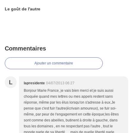
Le goût de l'autre
Commentaires
Ajouter un commentaire
L
lapresidente
04/07/2013 06:27
Bonjour Marie France, je vais bien merci et je suis aussi
choquée quand mes lettres ou mes appels restent sans
réponse, même par les élus lorsqu'on s'adresse à eux.Je
pense que c'est fuir l'autre(écrivain amoureux), se fuir soi-
même, par peur de l'engagement en cette époque;les êtres
sont comme des abeilles, butinent à droite à gauche, dans
tous les domaines , en ne respectant pas l'autre , tout le
monde parle de sa liberté......mais de quelle liberté parle