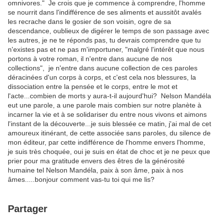
omnivores." Je crois que je commence à comprendre, l'homme
se nourrit dans l'indifférence de ses aliments et aussitôt avalés
les recrache dans le gosier de son voisin, ogre de sa
descendance, oublieux de digérer le temps de son passage avec
les autres, je ne te réponds pas, tu devrais comprendre que tu
n'existes pas et ne pas m'importuner, "malgré l'intérêt que nous
portons à votre roman, il n'entre dans aucune de nos
collections", je n'entre dans aucune collection de ces paroles
déracinées d'un corps à corps, et c'est cela nos blessures, la
dissociation entre la pensée et le corps, entre le mot et
l'acte...combien de morts y aura-t-il aujourd'hui? Nelson Mandéla
eut une parole, a une parole mais combien sur notre planète à
incarner la vie et à se solidariser du entre nous vivons et aimons
l'instant de la découverte...je suis blessée ce matin, j'ai mal de cet
amoureux itinérant, de cette associée sans paroles, du silence de
mon éditeur, par cette indifférence de l'homme envers l'homme,
je suis très choquée, oui je suis en état de choc et je ne peux que
prier pour ma gratitude envers des êtres de la générosité
humaine tel Nelson Mandéla, paix à son âme, paix à nos
âmes.....bonjour comment vas-tu toi qui me lis?
Partager