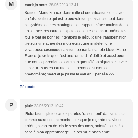
M
mariejo omm
28/06/2013 13:41
Bonjour Marie France, dans mille et une situations de la vie
on fuis l'écriture qui est le pouvoir tout puissant surtout dans
ce système ou des montagnes de rapports s'accumulent dans
un silence très lourd ,des pilles de lettres d'amour : même les
fou le font de bonnes intentions le début d'une transformation
, je suis une athée des mots écris , une infidèle , une
voyageuse cosmique passionnée par la planète bleue Marie-
France; je crois que c'est une forme d’infidélité et aussi pour
que nous apprenions a communiquer télépathiquement avec
le coeur : suis en fou rire car tu dénonce si bien ce
phénomène; merci et je passe te voir en ...pensée.xxx
Répondre
P
pluie
28/06/2013 10:42
Plutôt bien... plutôt car tes paroles "raisonnent" dans ma tête
comme autant de moments ... lorsque je regarde ma vie en
arrière, combien de fois le sens des mots, bafoués, oubliés a
servi à mon apprentissage ... alors mille bises amie...