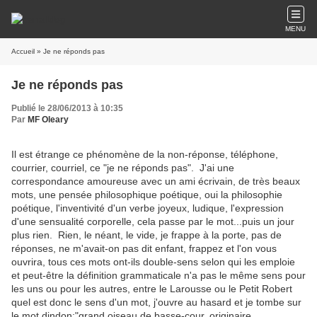
MENU
Accueil
» Je ne réponds pas
Je ne réponds pas
Publié le 28/06/2013 à 10:35
Par
MF Oleary
Il est étrange ce phénomène de la non-réponse, téléphone,
courrier, courriel, ce "je ne réponds pas". J'ai une
correspondance amoureuse avec un ami écrivain, de très beaux
mots, une pensée philosophique poétique, oui la philosophie
poétique, l'inventivité d'un verbe joyeux, ludique, l'expression
d'une sensualité corporelle, cela passe par le mot...puis un jour
plus rien. Rien, le néant, le vide, je frappe à la porte, pas de
réponses, ne m'avait-on pas dit enfant, frappez et l'on vous
ouvrira, tous ces mots ont-ils double-sens selon qui les emploie
et peut-être la définition grammaticale n'a pas le même sens pour
les uns ou pour les autres, entre le Larousse ou le Petit Robert
quel est donc le sens d'un mot, j'ouvre au hasard et je tombe sur
le mot dindon:"grand oiseau de basse-cour, originaire