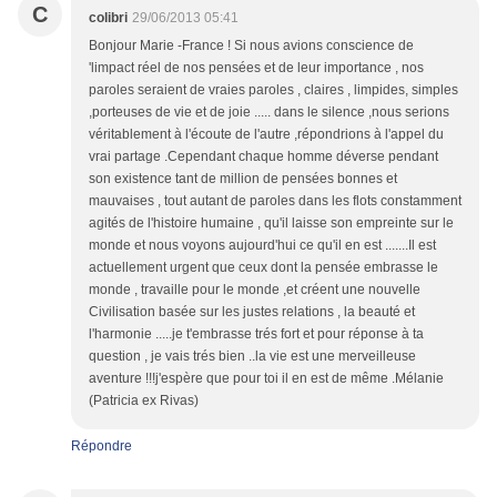
C
colibri
29/06/2013 05:41
Bonjour Marie -France ! Si nous avions conscience de
'limpact réel de nos pensées et de leur importance , nos
paroles seraient de vraies paroles , claires , limpides, simples
,porteuses de vie et de joie ..... dans le silence ,nous serions
véritablement à l'écoute de l'autre ,répondrions à l'appel du
vrai partage .Cependant chaque homme déverse pendant
son existence tant de million de pensées bonnes et
mauvaises , tout autant de paroles dans les flots constamment
agités de l'histoire humaine , qu'il laisse son empreinte sur le
monde et nous voyons aujourd'hui ce qu'il en est .......Il est
actuellement urgent que ceux dont la pensée embrasse le
monde , travaille pour le monde ,et créent une nouvelle
Civilisation basée sur les justes relations , la beauté et
l'harmonie .....je t'embrasse trés fort et pour réponse à ta
question , je vais trés bien ..la vie est une merveilleuse
aventure !!!j'espère que pour toi il en est de même .Mélanie
(Patricia ex Rivas)
Répondre