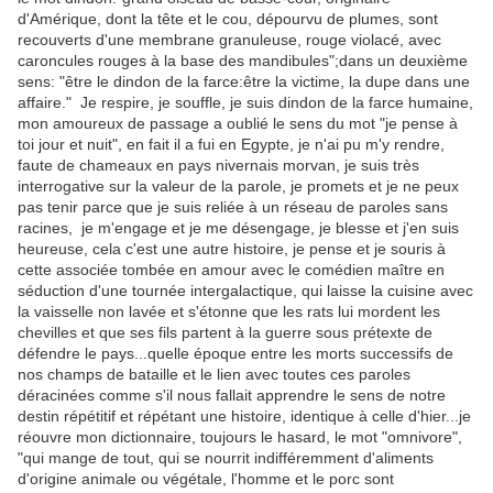
d'Amérique, dont la tête et le cou, dépourvu de plumes, sont
recouverts d'une membrane granuleuse, rouge violacé, avec
caroncules rouges à la base des mandibules";dans un deuxième
sens: "être le dindon de la farce:être la victime, la dupe dans une
affaire." Je respire, je souffle, je suis dindon de la farce humaine,
mon amoureux de passage a oublié le sens du mot "je pense à
toi jour et nuit", en fait il a fui en Egypte, je n'ai pu m'y rendre,
faute de chameaux en pays nivernais morvan, je suis très
interrogative sur la valeur de la parole, je promets et je ne peux
pas tenir parce que je suis reliée à un réseau de paroles sans
racines, je m'engage et je me désengage, je blesse et j'en suis
heureuse, cela c'est une autre histoire, je pense et je souris à
cette associée tombée en amour avec le comédien maître en
séduction d'une tournée intergalactique, qui laisse la cuisine avec
la vaisselle non lavée et s'étonne que les rats lui mordent les
chevilles et que ses fils partent à la guerre sous prétexte de
défendre le pays...quelle époque entre les morts successifs de
nos champs de bataille et le lien avec toutes ces paroles
déracinées comme s'il nous fallait apprendre le sens de notre
destin répétitif et répétant une histoire, identique à celle d'hier...je
réouvre mon dictionnaire, toujours le hasard, le mot "omnivore",
"qui mange de tout, qui se nourrit indifféremment d'aliments
d'origine animale ou végétale, l'homme et le porc sont