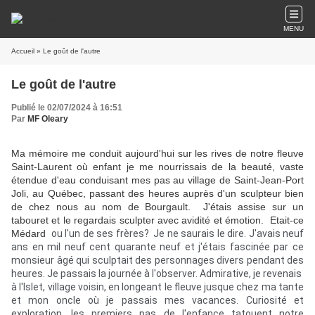
MENU
Accueil
» Le goût de l'autre
Le goût de l'autre
Publié le 02/07/2024 à 16:51
Par
MF Oleary
Ma mémoire me conduit aujourd'hui sur les rives de notre fleuve
Saint-Laurent où enfant je me nourrissais de la beauté, vaste
étendue d'eau conduisant mes pas au village de Saint-Jean-Port
Joli, au Québec, passant des heures auprès d'un sculpteur bien
de chez nous au nom de Bourgault. J'étais assise sur un
tabouret et le regardais sculpter avec avidité et émotion. Etait-ce
Médard
ou l'un de ses frères? Je ne saurais le dire.
J'avais neuf
ans en mil neuf cent quarante neuf et j'étais fascinée par ce
monsieur âgé qui sculptait des personnages divers pendant des
heures. Je passais la journée à l'observer. Admirative, je revenais
à l'Islet, village voisin, en longeant le fleuve jusque chez ma tante
et mon oncle où je passais mes vacances. Curiosité et
exploration, les premiers pas de l'enfance tatouent notre