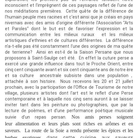
inconscient et l'imprègnent de ces paysages reflet de l'une de
nos méditations premières. Cette quête de la différence de
l'humain peuple mes racines et c'est ainsi que je créais en pays
nivernais avec des amis d'origine différente l'Association "Arts
et Paroles" dont le but est de favoriser l'expression et la
communication entre les milieux ruraux et les milieux
artistiques d'ethnies et de cultures différentes. La différence
n'a-t-elle pas été constamment l'une des origines de ma quête
de terrienne? Ainsi en est-il de la Saison Persane que nous
proposons à Saint-Saulge cet été. En effet la cuture perse a
exercé une grande influence dans tout le Proche Orient, entre
cinq cent cinquante avant et six cent cinquante ans de notre ère
et sa culture ancestrale subsiste dans une population ,
attachée à son histoire. Nous recevons les 20 et 21 juillet
prochain, avec la participation de l'Office de Tourisme de notre
village, plusieurs artistes dont l'art est le reflet d'une Perse
contemporaine et à laquelle nos cinq sens auront à se laisser
inviter tant dans les peinture ou photographies, que par la
lecture de poèmes, et d'une performance poétique musicale
Nos amis perses soignent
suivie d'un repas persan.
leur alimentation et leurs plats sont riches en arômes et en
saveurs. La route de la Soie a rendu présente les épices et les
dans cette cuisine aux saveurs
herbes exotiques