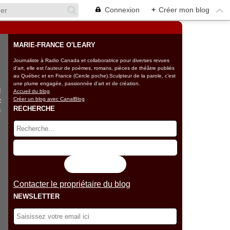
Connexion
+
Créer mon blog
MARIE-FRANCE O'LEARY
Journaliste à Radio Canada et collaboratrice pour diverses revues
d'art, elle est l'auteur de poèmes, romans, pièces de théâtre publiés
au Québec et en France (Cercle poche).Sculpteur de la parole, c’est
une plume engagée, passionnée d’art et de création.
d
Accueil du blog
Créer un blog avec CanalBlog
c
RECHERCHE
u
Flux RSS
Contacter le propriétaire du blog
NEWSLETTER