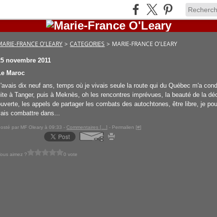
MARIE-FRANCE O'LEARY
>
CATEGORIES
>
MARIE-FRANCE O'LEARY
25 novembre 2011
Le Maroc
J'avais dix neuf ans, temps où je vivais seule la route qui du Québec m'a con
uite à Tanger, puis à Meknès, oh les rencontres imprévues, la beauté de la dé
ouverte, les appels de partager les combats des autochtones, être libre, je po
vais combattre dans...
osté par MF Oleary à 09:33 -
Commentaires [
…
]
- Permalien [
#
]
ous aimez ?
0 vote