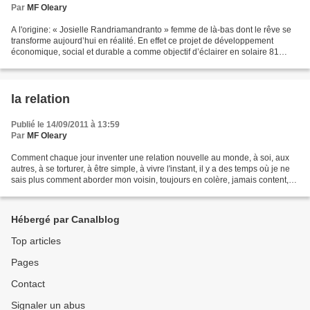
Par
MF Oleary
A l'origine: « Josielle Randriamandranto » femme de là-bas dont le rêve se
transforme aujourd’hui en réalité. En effet ce projet de développement
économique, social et durable a comme objectif d’éclairer en solaire 81
villages et 3500 cases de la commune...
la relation
Publié le 14/09/2011 à 13:59
Par
MF Oleary
Comment chaque jour inventer une relation nouvelle au monde, à soi, aux
autres, à se torturer, à être simple, à vivre l'instant, il y a des temps où je ne
sais plus comment aborder mon voisin, toujours en colère, jamais content,
toujours insatisfait et...
Hébergé par Canalblog
Top articles
Pages
Contact
Signaler un abus