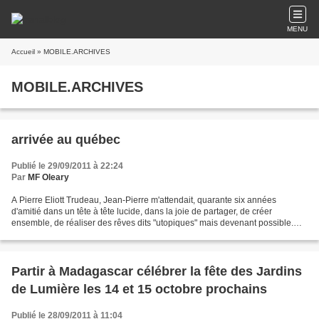
MENU
Accueil
» MOBILE.ARCHIVES
MOBILE.ARCHIVES
arrivée au québec
Publié le 29/09/2011 à 22:24
Par
MF Oleary
A Pierre Eliott Trudeau, Jean-Pierre m'attendait, quarante six années
d'amitié dans un tête à tête lucide, dans la joie de partager, de créer
ensemble, de réaliser des rêves dits "utopiques" mais devenant possible.
Plein de monde à l'arrivée, l'avion...
Partir à Madagascar célébrer la fête des Jardins
de Lumière les 14 et 15 octobre prochains
Publié le 28/09/2011 à 11:04