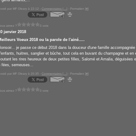
osté par MF Oleary à 22:12 -
Commentaires [
…
]
- Permalien [
#
]
ous aimez ?
0 vote
10 janvier 2018
Meilleurs Voeux 2018 ou la parole de l'ainé.....
Bonsoir... je passe ce début 2018 dans la douceur d'une famille accompagnée
d'enfants, huitres, sanglier et bûche, tout cela en buvant du champagne et en 
coutant les rires heureux de deux petites filles, Salomé et Amalia, déguisées 
n fées, semeuses...
osté par MF Oleary à 20:35 -
Commentaires [
…
]
- Permalien [
#
]
ous aimez ?
0 vote