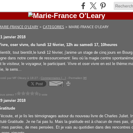
MARIE-FRANCE O'LEARY
>
CATEGORIES
>
MARIE-FRANCE O'LEARY
21 janvier 2018
Vivre, oser vivre, du lundi 12 février, 12h au samedi 17, 10heures
ientôt, tout bientôt,le lundi 12 février, j'anime un stage de cinq jours en Bourg
ogne dans notre centre de ressourcement: lieu où la magie centre spontaném
t le visiteur, le voyageur, le participant. Vivre et oser vivre en est le thème:m
ie, le sens...
osté par MF Oleary à 18:27 -
Commentaires [
…
]
- Permalien [
#
]
ous aimez ?
0 vote
19 janvier 2018
Gratitude
J'écoute, et je lis les témoignages autour du nouveau livre de Charles Juliet. I
itulé Gratitude. Je ne l'ai pas lu. Mais la gratitude est à chacun de mes pas, d
e mes paroles, de mes pensées. Et je vais au quotidien dans des rencontres 
e gens aimants,...