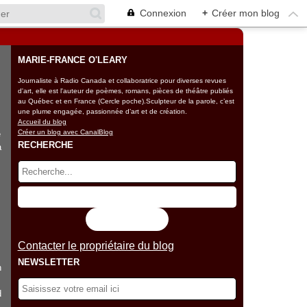
Connexion
+
Créer mon blog
MARIE-FRANCE O'LEARY
Journaliste à Radio Canada et collaboratrice pour diverses revues
d'art, elle est l'auteur de poèmes, romans, pièces de théâtre publiés
au Québec et en France (Cercle poche).Sculpteur de la parole, c’est
une plume engagée, passionnée d’art et de création.
Accueil du blog
Créer un blog avec CanalBlog
e
RECHERCHE
a
Flux RSS
Contacter le propriétaire du blog
NEWSLETTER
n
d