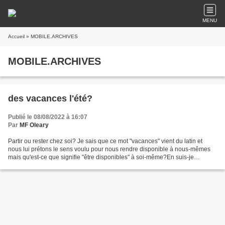
MENU
Accueil
» MOBILE.ARCHIVES
MOBILE.ARCHIVES
des vacances l'été?
Publié le 08/08/2022 à 16:07
Par
MF Oleary
Partir ou rester chez soi? Je sais que ce mot "vacances" vient du latin et
nous lui prétons le sens voulu pour nous rendre disponible à nous-mêmes
mais qu'est-ce que signifie "être disponibles" à soi-même?En suis-je
capable tout au cours de l'année? Ou...