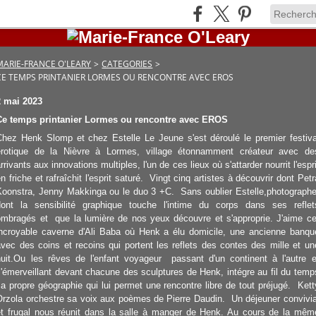
MARIE-FRANCE O'LEARY
>
CATEGORIES
>
CE TEMPS PRINTANIER LORMES OU RENCONTRE AVEC EROS
2 mai 2023
Ce temps printanier Lormes ou rencontre avec EROS
Chez Henk Slomp et chez Estelle Le Jeune s'est déroulé le premier festiva
érotique de la Nièvre à Lormes, village étonnamment créateur avec de
rrivants aux innovations multiples, l'un de ces lieux où s'attarder nourrit l'espri
n friche et rafraîchit l'esprit saturé. Vingt cinq artistes à découvrir dont Petr
Koonstra, Jenny Makkinga ou le duo 3 +C. Sans oublier Estelle,photographe
dont la sensibilité graphique touche l'intime du corps dans ses reflet
ombragés et que la lumière de nos yeux découvre et s'approprie. J'aime ce
incroyable caverne d'Ali Baba où Henk a élu domicile, une ancienne banqu
avec des coins et recoins qui portent les reflets des contes des mille et un
nuit.Ou les rêves de l'enfant voyageur passant d'un continent à l'autre e
s'émerveillant devant chacune des sculptures de Henk, intégre au fil du temp
sa propre géographie qui lui permet une rencontre libre de tout préjugé. Kett
Orzola orchestre sa voix aux poèmes de Pierre Daudin. Un déjeuner convivia
et frugal nous réunit dans la salle à manger de Henk. Au cours de la mêm