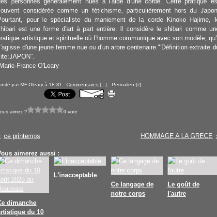
des personnes généralement nues à l'aide d'une corde. Cette pratique es
souvent considérée comme un fétichisme, particulièrement hors du Japon
Pourtant, pour le spécialiste du maniement de la corde Kinoko Hajime, l
shibari est une forme d'art à part entière. Il considère le shibari comme un
pratique artistique et spirituelle où l'homme communique avec son modèle, qu'i
s'agisse d'une jeune femme nue ou d'un arbre centenaire."'Définition extraite d
site:JAPON".
Marie-France O'Leary
osté par MF Oleary à 18:31 -
Commentaires [
…
]
- Permalien [
#
]
ous aimez ?
0 vote
ce printemps
HOMMAGE A LA GRECE
Vous aimerez aussi :
L'inacceptable
Ce langage de
Le goût de
notre corps
l'autre
Ce dimanche
artistique du 10