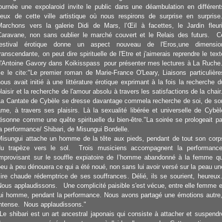
journée une expolaroid invite le public dans une déambulation en différent
lieux de cette ville artistique où nous respirons de surprise en surprise
Marchons vers la
galerie Didi de Mars, l’Œil à facettes, le Jardin fleuri
Caravane, non sans oublier le marché couvert et le Relais des futurs. C
festival érotique donne un aspect nouveau de l'Eros,une dimensio
ranscendante, on peut dire spirituelle de l'Etre et j'aimerais reprendre le text
d'Antoine Gavory dans Koikisspass pour présenter mes lectures à La Ruche
Je le cite:"Le premier roman de Marie-France O'Leary, Liaisons particulière
nous avait initié à une littérature érotique exprimant à la fois la recherche d
laisir et la recherche de l'amour absolu à travers les satisfactions de la chair
La Cantate de Cybèle se dresse davantage commela recherche de soi, de so
âme, à travers ses plaisirs. Là la sexualité libérée et universelle de Cybèl
résonne comme une quête spirituelle du bien-être."La soirée se prologeait pa
la performance/ Shibari, de Misungui Bordelle.
Misungui attache un homme de la tête aux pieds, pendant de tout son corp
du trapèze vers le sol. Trois musiciens accompagnent la performance
improvisant sur le souffle expiatoire de l’homme abandonné à la femme qu
peu à peu dénouera ce qui a été noué, non sans lui avoir versé sur la peau un
cire chaude rédemptrice de ses souffrances. Délié, ils se sourient, heureux
Nous applaudissons. Une complicité paisible s'est vécue, entre elle femme e
lui homme, pendant la performance. Nous avons partagé une émotions autre
intense. Nous applaudissons."
"Le shibari est un art ancestral japonais qui consiste à attacher et suspendr