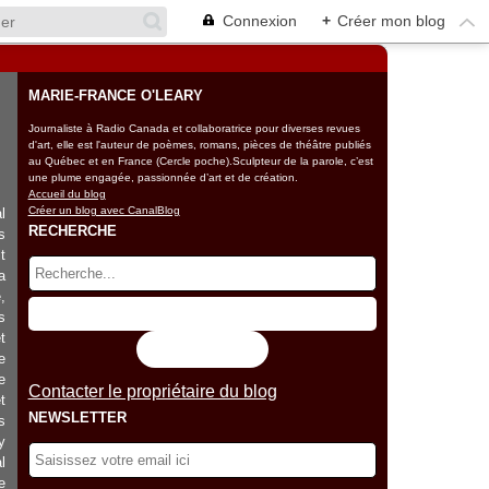
Connexion
+
Créer mon blog
MARIE-FRANCE O'LEARY
Journaliste à Radio Canada et collaboratrice pour diverses revues
d'art, elle est l'auteur de poèmes, romans, pièces de théâtre publiés
au Québec et en France (Cercle poche).Sculpteur de la parole, c’est
une plume engagée, passionnée d’art et de création.
Accueil du blog
Créer un blog avec CanalBlog
l
RECHERCHE
s
t
a
,
s
t
Flux RSS
e
e
Contacter le propriétaire du blog
t
NEWSLETTER
s
y
l
e