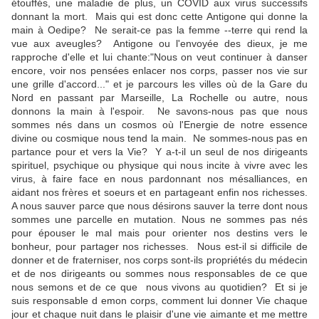
étouffés, une maladie de plus, un COVID aux virus successifs
donnant la mort. Mais qui est donc cette Antigone qui donne la
main à Oedipe? Ne serait-ce pas la femme --terre qui rend la
vue aux aveugles? Antigone ou l'envoyée des dieux, je me
rapproche d'elle et lui chante:"Nous on veut continuer à danser
encore, voir nos pensées enlacer nos corps, passer nos vie sur
une grille d'accord..." et je parcours les villes où de la Gare du
Nord en passant par Marseille, La Rochelle ou autre, nous
donnons la main à l'espoir. Ne savons-nous pas que nous
sommes nés dans un cosmos où l'Energie de notre essence
divine ou cosmique nous tend la main. Ne sommes-nous pas en
partance pour et vers la Vie? Y a-t-il un seul de nos dirigeants
spirituel, psychique ou physique qui nous incite à vivre avec les
virus, à faire face en nous pardonnant nos mésalliances, en
aidant nos frères et soeurs et en partageant enfin nos richesses.
A nous sauver parce que nous désirons sauver la terre dont nous
sommes une parcelle en mutation. Nous ne sommes pas nés
pour épouser le mal mais pour orienter nos destins vers le
bonheur, pour partager nos richesses. Nous est-il si difficile de
donner et de fraterniser, nos corps sont-ils propriétés du médecin
et de nos dirigeants ou sommes nous responsables de ce que
nous semons et de ce que nous vivons au quotidien? Et si je
suis responsable d emon corps, comment lui donner Vie chaque
jour et chaque nuit dans le plaisir d'une vie aimante et me mettre