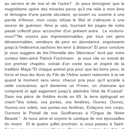
au service et de moi et de l'autre? Je peux témoigner que le
magnétisme opère des miracles parce qu'il me relie à mon âme
et témoigne d'une parole séculaire, qu'ouvert ou ouverte à une
parole d'Amour, mon corps refuse le Mal et s'abreuve à une
source de guérison. Ainsi je vais, tournant les pages de notre
passé collectif pour accoucher d'un présent autre. Le voulons-
nous?"Ne soyons pas impressionnables, par tous ces gens
déraisonnables, vendeurs de peur en abondance, angoissants
jusqu'à l'indécence,sachons les tenir à distance".Et pour conclure
je vous suggère de lire:l'Homélie des Silencieux" écrit par notre
conteur bien-aimé Patrick Fischmann. je vous cite un extrait de
son premier chapitre, extrait d'un conte issu et inspiré de la
tradition Maya:"Et chaque animal pria pour que les bons yeux, la
force et tous les dons du Fils de l'Arbre soient redonnés à la vie
quand le moment sera venu: chacun pria pour qu'il accède à
cette conscience, qu'il devienne un H'men, un chamane qui
comprend et agit sagement jusqu'à atteindre l'état de K'uatzal".
Dans ma pièce de théâtre écrite en 69, la terre épiloguait en
criant:"Vos volets, vos portes, vos fenêtres, Ouvrez, Ouvrez,
Ouvrez,vos volets, vos portes,vos fenêtres, Enlaçons nos corps,
Ourvons le Portail de nos Souffrances à l'Orgue de Notre
Beauté." Je nous aime et soyons le cantique de nos épousailles
du vivant. Et le quatre juillet prochain, si vous passez à Saint-